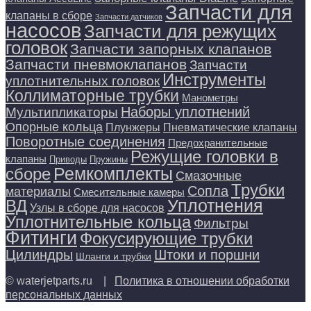
Запчасти для
клапаны в сборе
Запчасти датчиков
насосов
Запчасти для режущих
головок
Запчасти запорных клапанов
Запчасти пневмоклапанов
Запчасти
Инструменты
уплотнительных головок
Коллиматорные трубки
Манометры
Наборы уплотнений
Мультипликаторы
Опорные кольца
Плунжеры
Пневматические клапаны
Поворотные соединения
Предохранительные
Режущие головки в
клапаны
Приводы
Пружины
Ремкомплекты
сборе
Смазочные
Трубки
Сопла
материалы
Смесительные камеры
Уплотнения
ВД
Узлы в сборе для насосов
Уплотнительные кольца
Фильтры
Фитинги
Фокусирующие трубки
Цилиндры
Штоки и поршни
Шланги и трубки
© waterjetparts.ru |
Политика в отношении обработки
персональных данных