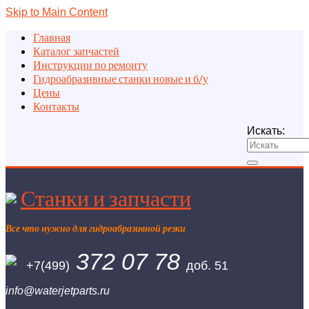
Skip to Main Content
Главная
Каталог запчастей
Инструкции по ремонту
Гидроабразивные станки новые и б/у
Цены
Контакты
Искать:
Станки и запчасти
Все что нужно для гидроабразивной резки
372 07 78
+7(499)
доб. 51
info@waterjetparts.ru