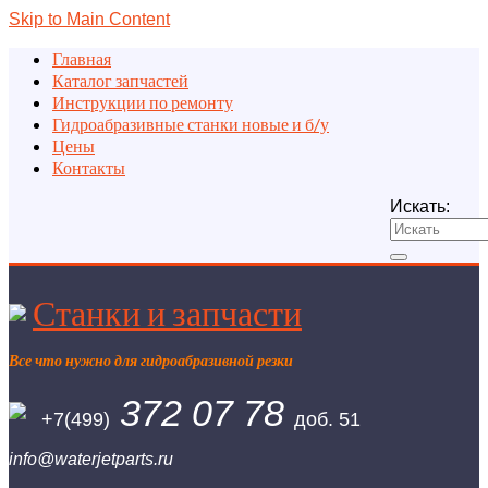
Skip to Main Content
Главная
Каталог запчастей
Инструкции по ремонту
Гидроабразивные станки новые и б/у
Цены
Контакты
Искать:
Станки и запчасти
Все что нужно для гидроабразивной резки
372 07 78
+7(499)
доб. 51
info@waterjetparts.ru