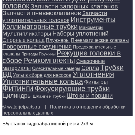
головок
Запчасти запорных клапанов
Запчасти пневмоклапанов
Запчасти
Инструменты
уплотнительных головок
Коллиматорные трубки
Манометры
Наборы уплотнений
Мультипликаторы
Опорные кольца
Плунжеры
Пневматические клапаны
Поворотные соединения
Предохранительные
Режущие головки в
клапаны
Приводы
Пружины
Ремкомплекты
сборе
Смазочные
Трубки
Сопла
материалы
Смесительные камеры
Уплотнения
ВД
Узлы в сборе для насосов
Уплотнительные кольца
Фильтры
Фитинги
Фокусирующие трубки
Цилиндры
Штоки и поршни
Шланги и трубки
© waterjetparts.ru |
Политика в отношении обработки
персональных данных
Б/у станок гидроабразивной резки 2х3 м