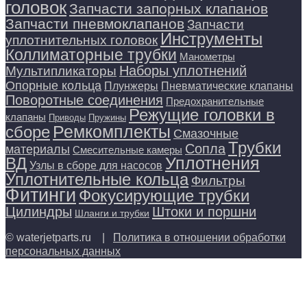
головок
Запчасти запорных клапанов
Запчасти пневмоклапанов
Запчасти
Инструменты
уплотнительных головок
Коллиматорные трубки
Манометры
Наборы уплотнений
Мультипликаторы
Опорные кольца
Плунжеры
Пневматические клапаны
Поворотные соединения
Предохранительные
Режущие головки в
клапаны
Приводы
Пружины
Ремкомплекты
сборе
Смазочные
Трубки
Сопла
материалы
Смесительные камеры
Уплотнения
ВД
Узлы в сборе для насосов
Уплотнительные кольца
Фильтры
Фитинги
Фокусирующие трубки
Цилиндры
Штоки и поршни
Шланги и трубки
© waterjetparts.ru |
Политика в отношении обработки
персональных данных