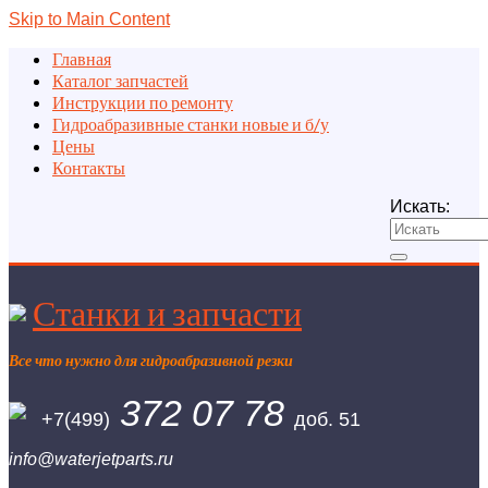
Skip to Main Content
Главная
Каталог запчастей
Инструкции по ремонту
Гидроабразивные станки новые и б/у
Цены
Контакты
Искать:
Станки и запчасти
Все что нужно для гидроабразивной резки
372 07 78
+7(499)
доб. 51
info@waterjetparts.ru