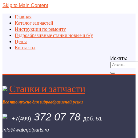
Skip to Main Content
Главная
Каталог запчастей
Инструкции по ремонту
Гидроабразивные станки новые и б/у
Цены
Контакты
Искать:
Станки и запчасти
Все что нужно для гидроабразивной резки
372 07 78
+7(499)
доб. 51
info@waterjetparts.ru