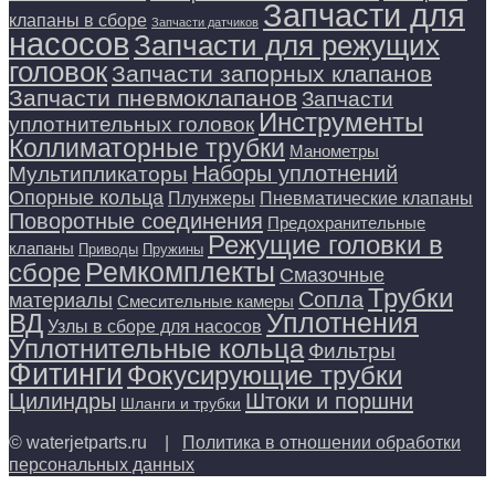
Запчасти для
клапаны в сборе
Запчасти датчиков
насосов
Запчасти для режущих
головок
Запчасти запорных клапанов
Запчасти пневмоклапанов
Запчасти
Инструменты
уплотнительных головок
Коллиматорные трубки
Манометры
Наборы уплотнений
Мультипликаторы
Опорные кольца
Плунжеры
Пневматические клапаны
Поворотные соединения
Предохранительные
Режущие головки в
клапаны
Приводы
Пружины
Ремкомплекты
сборе
Смазочные
Трубки
Сопла
материалы
Смесительные камеры
Уплотнения
ВД
Узлы в сборе для насосов
Уплотнительные кольца
Фильтры
Фитинги
Фокусирующие трубки
Цилиндры
Штоки и поршни
Шланги и трубки
© waterjetparts.ru |
Политика в отношении обработки
персональных данных