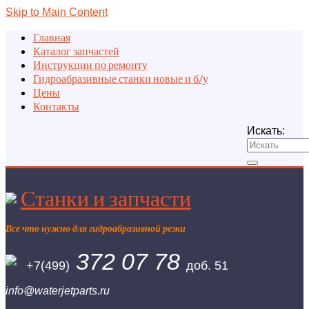
Skip to Main Content
Главная
Каталог запчастей
Инструкции по ремонту
Гидроабразивные станки новые и б/у
Цены
Контакты
Искать:
Станки и запчасти
Все что нужно для гидроабразивной резки
372 07 78
+7(499)
доб. 51
info@waterjetparts.ru