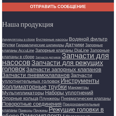
ОТПРАВИТЬ СООБЩЕНИЕ
Наша продукция
Водяной фильтр
Бустерные насосы
Аккумуляторы в сборе
Датчики
Втулки
Гидравлические цилиндры
Запорные
Запорные клапаны DiaLine
Запорные
клапаны AccuLine
Запчасти для
клапаны в сборе
Запчасти датчиков
насосов
Запчасти для режущих
головок
Запчасти запорных клапанов
Запчасти пневмоклапанов
Запчасти
Инструменты
уплотнительных головок
Коллиматорные трубки
Манометры
Наборы уплотнений
Мультипликаторы
Опорные кольца
Плунжеры
Пневматические клапаны
Поворотные соединения
Предохранительные
Режущие головки в
клапаны
Приводы
Пружины
Ремкомплекты
сборе