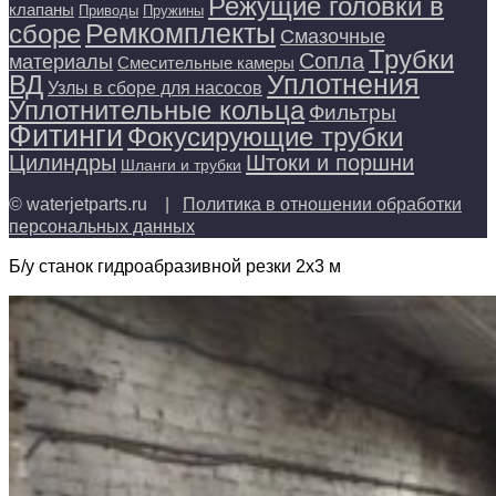
Режущие головки в
клапаны
Приводы
Пружины
Ремкомплекты
сборе
Смазочные
Трубки
Сопла
материалы
Смесительные камеры
Уплотнения
ВД
Узлы в сборе для насосов
Уплотнительные кольца
Фильтры
Фитинги
Фокусирующие трубки
Цилиндры
Штоки и поршни
Шланги и трубки
© waterjetparts.ru |
Политика в отношении обработки
персональных данных
Б/у станок гидроабразивной резки 2х3 м