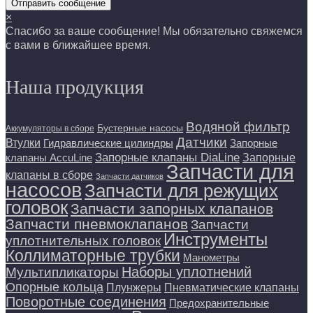
Отправить сообщение
×
Спасибо за ваше сообщение! Мы обязательно свяжемся
с вами в ближайшее время.
Наша продукция
Водяной фильтр
Бустерные насосы
Аккумуляторы в сборе
Датчики
Втулки
Гидравлические цилиндры
Запорные
Запорные клапаны DiaLine
Запорные
клапаны AccuLine
Запчасти для
клапаны в сборе
Запчасти датчиков
насосов
Запчасти для режущих
головок
Запчасти запорных клапанов
Запчасти пневмоклапанов
Запчасти
Инструменты
уплотнительных головок
Коллиматорные трубки
Манометры
Наборы уплотнений
Мультипликаторы
Опорные кольца
Плунжеры
Пневматические клапаны
Поворотные соединения
Предохранительные