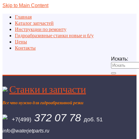
Skip to Main Content
Главная
Каталог запчастей
Инструкции по ремонту
Гидроабразивные станки новые и б/у
Цены
Контакты
Искать:
Станки и запчасти
Все что нужно для гидроабразивной резки
372 07 78
+7(499)
доб. 51
info@waterjetparts.ru