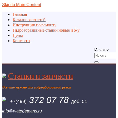
Skip to Main Content
Главная
Каталог запчастей
Инструкции по ремонту
Гидроабразивные станки новые и б/у
Цены
Контакты
Искать:
Станки и запчасти
Все что нужно для гидроабразивной резки
372 07 78
+7(499)
доб. 51
info@waterjetparts.ru