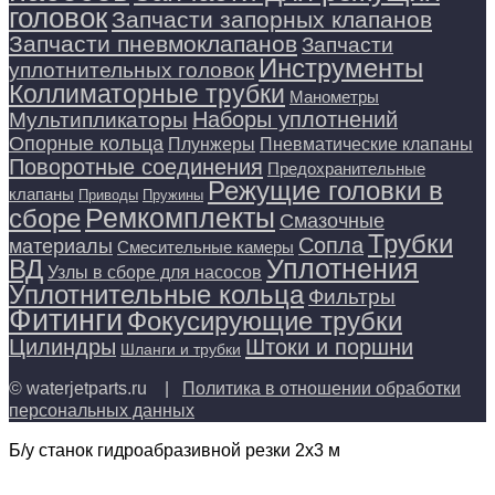
головок
Запчасти запорных клапанов
Запчасти пневмоклапанов
Запчасти
Инструменты
уплотнительных головок
Коллиматорные трубки
Манометры
Наборы уплотнений
Мультипликаторы
Опорные кольца
Плунжеры
Пневматические клапаны
Поворотные соединения
Предохранительные
Режущие головки в
клапаны
Приводы
Пружины
Ремкомплекты
сборе
Смазочные
Трубки
Сопла
материалы
Смесительные камеры
Уплотнения
ВД
Узлы в сборе для насосов
Уплотнительные кольца
Фильтры
Фитинги
Фокусирующие трубки
Цилиндры
Штоки и поршни
Шланги и трубки
© waterjetparts.ru |
Политика в отношении обработки
персональных данных
Б/у станок гидроабразивной резки 2х3 м