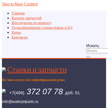
Skip to Main Content
Главная
Каталог запчастей
Инструкции по ремонту
Гидроабразивные станки новые и б/у
Цены
Контакты
Искать:
Станки и запчасти
Все что нужно для гидроабразивной резки
372 07 78
+7(499)
доб. 51
info@waterjetparts.ru