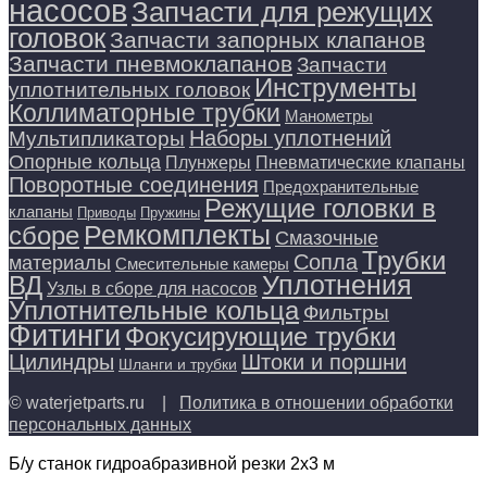
насосов
Запчасти для режущих
головок
Запчасти запорных клапанов
Запчасти пневмоклапанов
Запчасти
Инструменты
уплотнительных головок
Коллиматорные трубки
Манометры
Наборы уплотнений
Мультипликаторы
Опорные кольца
Плунжеры
Пневматические клапаны
Поворотные соединения
Предохранительные
Режущие головки в
клапаны
Приводы
Пружины
Ремкомплекты
сборе
Смазочные
Трубки
Сопла
материалы
Смесительные камеры
Уплотнения
ВД
Узлы в сборе для насосов
Уплотнительные кольца
Фильтры
Фитинги
Фокусирующие трубки
Цилиндры
Штоки и поршни
Шланги и трубки
© waterjetparts.ru |
Политика в отношении обработки
персональных данных
Б/у станок гидроабразивной резки 2х3 м