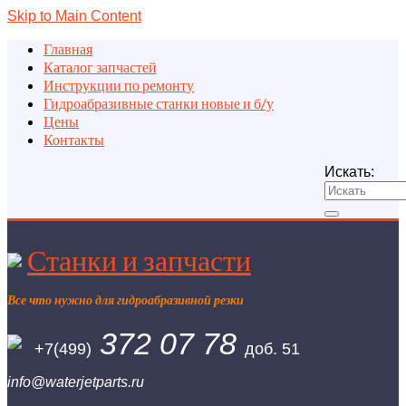
Skip to Main Content
Главная
Каталог запчастей
Инструкции по ремонту
Гидроабразивные станки новые и б/у
Цены
Контакты
Искать:
Станки и запчасти
Все что нужно для гидроабразивной резки
372 07 78
+7(499)
доб. 51
info@waterjetparts.ru