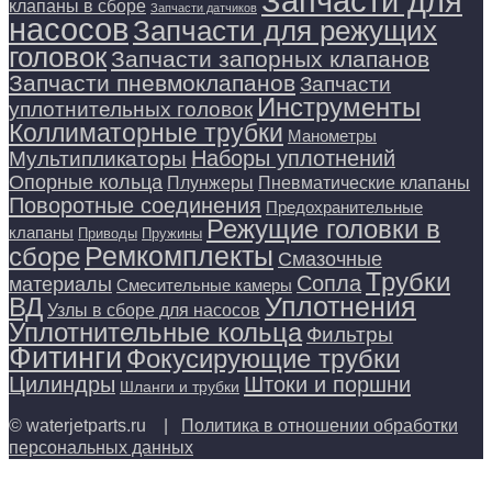
Запчасти для
клапаны в сборе
Запчасти датчиков
насосов
Запчасти для режущих
головок
Запчасти запорных клапанов
Запчасти пневмоклапанов
Запчасти
Инструменты
уплотнительных головок
Коллиматорные трубки
Манометры
Наборы уплотнений
Мультипликаторы
Опорные кольца
Плунжеры
Пневматические клапаны
Поворотные соединения
Предохранительные
Режущие головки в
клапаны
Приводы
Пружины
Ремкомплекты
сборе
Смазочные
Трубки
Сопла
материалы
Смесительные камеры
Уплотнения
ВД
Узлы в сборе для насосов
Уплотнительные кольца
Фильтры
Фитинги
Фокусирующие трубки
Цилиндры
Штоки и поршни
Шланги и трубки
© waterjetparts.ru |
Политика в отношении обработки
персональных данных